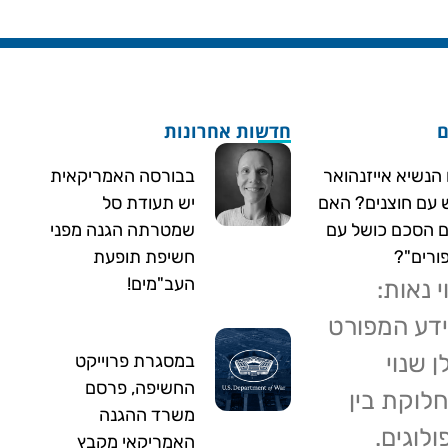
ם
חדשות אחרונות
הנשיא אייזנהואר
בבורסה האמריקאית
 עם חוצנים? האם
יש תעודת סל
 הסכם כושל עם
שמטרתה הגנה מפני
ורים"?
חשיפת תופעת
העב"מים!
י נאות:
דע המפורט
 שנוי
במסגרת פרוייקט
החשיפה, פרסם
לוקת בין
משרד ההגנה
ולוגים.
האמריקאי מקבץ