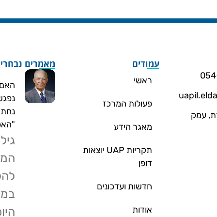
עמודים
מאמרים נבחרי
ראשי
האם 
uapil.el
נפגש
פעולות המרכז
נחתם
. 260 תמרת, עמק
"האפ
מאגר הידע
גילו
תקריות UAP יוצאות
המי
דופן
להלן
חדשות ועדכונים
במח
אודות
היופ