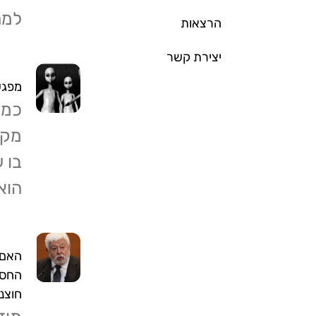
למר
הרצאות
יצירת קשר
מפגש
כמה
מקד
בו 
הוא
האם 
החסרה
חוצנ