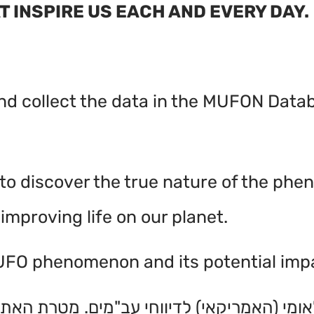
 INSPIRE US EACH AND EVERY DAY.
and collect the data in the MUFON Data
 to discover the true nature of the ph
improving life on our planet.
e UFO phenomenon and its potential imp
מי (האמריקאי) לדיווחי עב"מים. מטרת האתר 