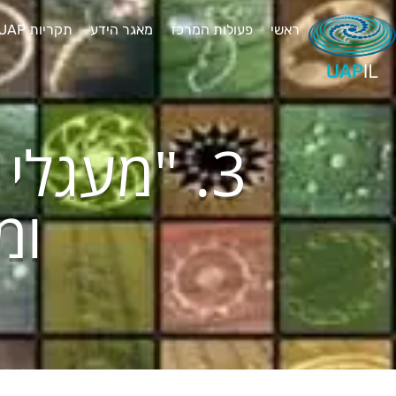
ראשי
פעולות המרכז
מאגר הידע
תקריות UAP יוצאות דופן
3. "מעגלי
ומ