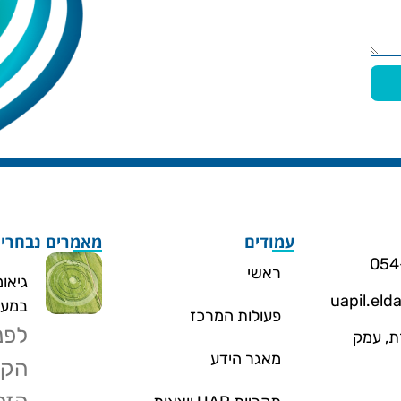
עמודים
מאמרים נבחרי
ראשי
גיאו
uapil.el
במעג
פעולות המרכז
לפנ
. 260 תמרת, עמק
מאגר הידע
הקר