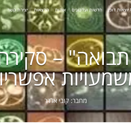
חדשות ועדכונים
אודות
הרצאות
יצירת קשר
 תבואה" – סקירה
שמעויות אפשריו
מחבר: קובי אלדר