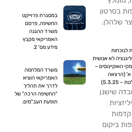
, מומלץ
ות בסרטון
במסגרת פרוייקט
ר שלהלן.
החשיפה, פרסם
משרד ההגנה
האמריקאי מקבץ
מידע מס' 2
ת לנוכחות
ליגנציה לא אנושית
קי האוקיינוסים –
משרד המלחמה
א' (הרצאה
האמריקאי הוציא
– 5.3.25)
לדרך את תהליך
בדה שישנן
"החשיפה הרכה" של
יליזציות
תופעת העב"מים.
דמות
פות ביקום