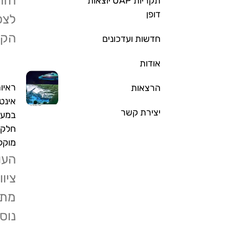
הזה
תקריות UAP יוצאות
דופן
לצפ
הקצ
חדשות ועדכונים
אודות
ראיו
הרצאות
אינט
יצירת קשר
במעמ
חלק 
מוקלטת 
העו
ציוו
מתק
נוס