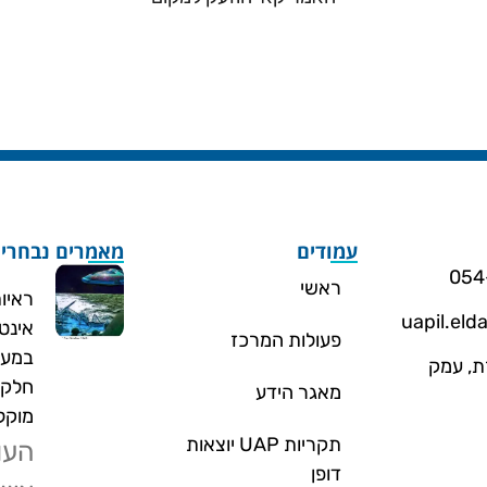
עמודים
מאמרים נבחרי
ראשי
ראיו
uapil.el
אינט
פעולות המרכז
במעמ
. 260 תמרת, עמק
חלק 
מאגר הידע
מוקלטת 
תקריות UAP יוצאות
העו
דופן