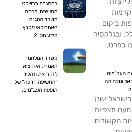
יליזציות
במסגרת פרוייקט
דמות
החשיפה, פרסם
משרד ההגנה
פות ביקום
האמריקאי מקבץ
ל, ובגלקסיה
מידע מס' 2
ו בפרט,
משרד המלחמה
האמריקאי הוציא
ת העב"מים
לדרך את תהליך
אל ונוכחותה
"החשיפה הרכה" של
ת
תופעת העב"מים.
בישראל ישנן
מעט תצפיות
ויות הקשורות
פעות