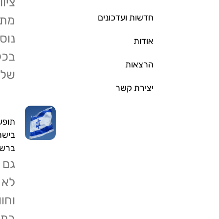
ציוו
חדשות ועדכונים
מתק
נוס
אודות
בכל
הרצאות
שלנ
יצירת קשר
תופע
בישר
ברש
גם 
לא 
וחו
בתו