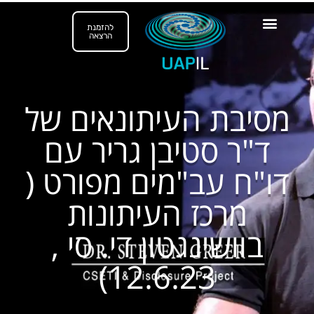
להזמנת
הרצאה
תקריות UAP יוצאות דופן
מסיבת העיתונאים של
ד"ר סטיבן גריר עם
דו"ח עב"מים מפורט (
מרכז העיתונות
בוושינגטון די. סי ,
12.6.23)