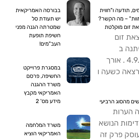
ם, תודעה ו"חווית
בבורסה האמריקאית
וות" – מה הקשר?
יש תעודת סל
ת זום מוקלטת
שמטרתה הגנה מפני
חשיפת תופעת
את זום
העב"מים!
תנה ב
4.9.24 . אורך
במסגרת פרוייקט
צאה כשעה ו
החשיפה, פרסם
משרד ההגנה
האמריקאי מקבץ
מידע מס' 2
ים מהסוג הרביעי
 הערות
ימות הנושא
משרד המלחמה
עוסק פרק זה
האמריקאי הוציא