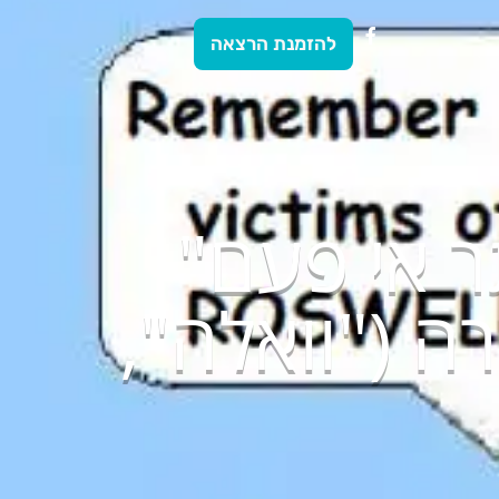
להזמנת הרצאה
ר אי פעם"
 סערה ("וואלה",