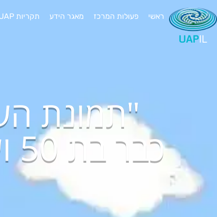
ראשי
פעולות המרכז
מאגר הידע
תקריות UAP יוצאות דופן
"תמונת העב
כב