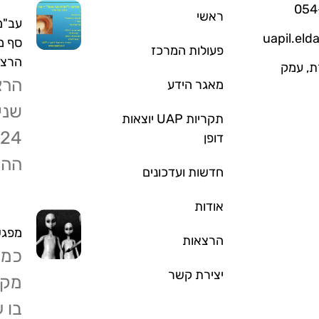
ראשי
עב"מי
uapil.el
סף מ
פעולות המרכז
הרצא
. 260 תמרת, עמק
הרצ
מאגר הידע
שני
תקריות UAP יוצאות
דופן
ההר
חדשות ועדכונים
אודות
מפגש
הרצאות
כמה
יצירת קשר
מקד
בו 