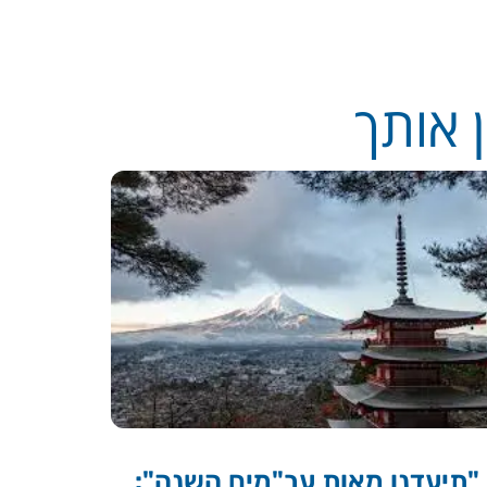
 אותך
"תיעדנו מאות עב"מים השנה":